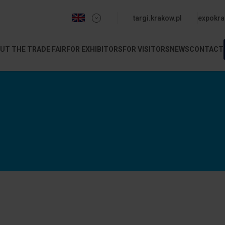
menu-gorne-expo
targi.krakow.pl
expokr
UT THE TRADE FAIR
FOR EXHIBITORS
FOR VISITORS
NEWS
CONTACT