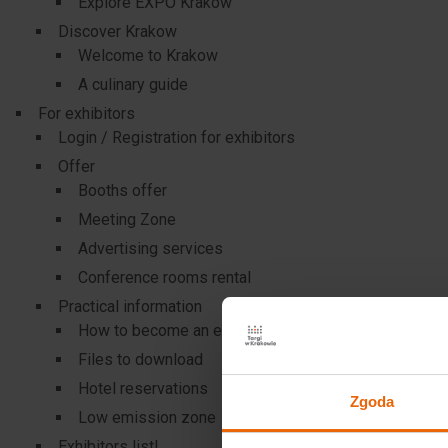
Explore EXPO Krakow
Discover Krakow
Welcome to Krakow
A culinary guide
For exhibitors
Login / Registration for exhibitors
Offer
Booths offer
Meeting Zone
Advertising services
Conference rooms rental
Practical information
How to become an exhibitor?
Files to download
Hotel reservations
Zgoda
Low emission zone
Exhibitors list!