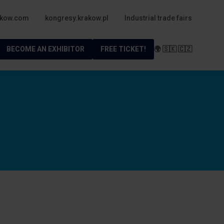
akow.com
kongresy.krakow.pl
Industrial trade fairs
BECOME AN EXHIBITOR
FREE TICKET!
🌍 🇸🇰 🇨🇿
m