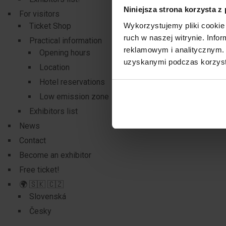
Niniejsza strona korzysta z
For visitors
Wykorzystujemy pliki cookie 
Ticket Shop
ruch w naszej witrynie. Inf
Practical information
reklamowym i analitycznym. 
Opening hours
uzyskanymi podczas korzysta
Location
Hotel reservations
Low emission zone
Exhibitors list
News
Contact
Become an exhibitor
Free ticket!
🌍 🇸🇰 🇨🇿
Slovenská
Česky