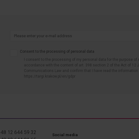
Consent to the processing of personal data
I consent to the processing of my personal data for the purpose of 
accordance with the content of art. 398 section 2 of the Act of 12 J
Communications Law and confirm that I have read the information 
https://targi.krakow.pl/en/gdpr
 +48 12 644 59 32
Social media