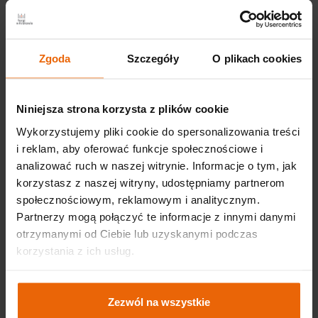
wysokość stoiska 3 m
podświetlane słupy w systemie Maxima w
Zgoda
Szczegóły
O plikach cookies
wybranym kolorze
Aranżacja stoiska obejmuje:
Niniejsza strona korzysta z plików cookie
Wykorzystujemy pliki cookie do spersonalizowania treści
fryz na tkaninie z identyfikacją graficzną firmy
i reklam, aby oferować funkcje społecznościowe i
wykładzinę - kolor do wyboru
analizować ruch w naszej witrynie. Informacje o tym, jak
korzystasz z naszej witryny, udostępniamy partnerom
społecznościowym, reklamowym i analitycznym.
Wyposażenie:
Partnerzy mogą połączyć te informacje z innymi danymi
lada recepcyjna
otrzymanymi od Ciebie lub uzyskanymi podczas
korzystania z ich usług.
stół
4 krzesła
hoker
Zezwól na wszystkie