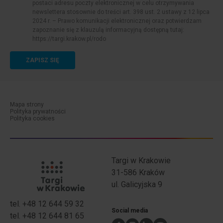
postaci adresu poczty elektronicznej w celu otrzymywania
newslettera stosownie do treści art. 398 ust. 2 ustawy z 12 lipca
2024 r. – Prawo komunikacji elektronicznej oraz potwierdzam
zapoznanie się z klauzulą informacyjną dostępną tutaj:
https://targi.krakow.pl/rodo
ZAPISZ SIĘ
Mapa strony
Polityka prywatności
menu-dolne-cookies
Polityka cookies
Targi w Krakowie
31-586 Kraków
ul. Galicyjska 9
tel. +48 12 644 59 32
expo info
expo kontakt
Social media
tel. +48 12 644 81 65